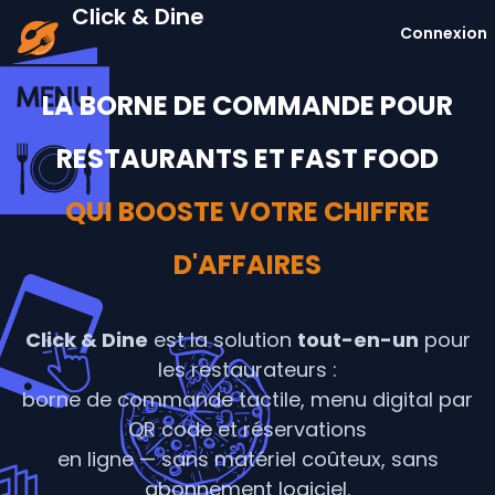
Click & Dine
Connexion
LA BORNE DE COMMANDE POUR
RESTAURANTS ET FAST FOOD
QUI BOOSTE VOTRE CHIFFRE
D'AFFAIRES
Click & Dine
est la solution
tout-en-un
pour
les restaurateurs :
borne de commande tactile, menu digital par
QR code et réservations
en ligne — sans matériel coûteux, sans
abonnement logiciel.